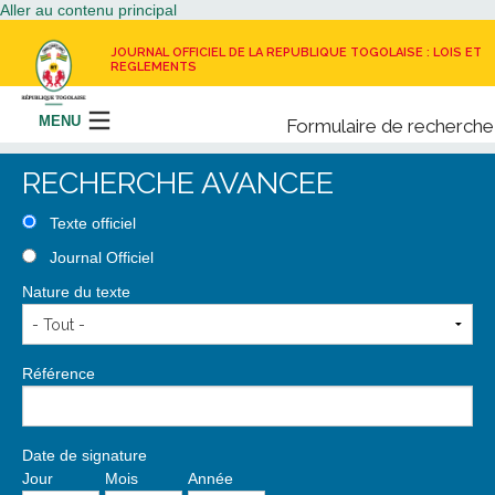
Aller au contenu principal
JOURNAL OFFICIEL DE LA REPUBLIQUE TOGOLAISE : LOIS ET
REGLEMENTS
MENU
Formulaire de recherche
Rechercher
RECHERCHE AVANCEE
LE JOURNAL OFFICIEL
Texte officiel
Journal Officiel
RECEVOIR LE JOURNAL OFFICIEL
Nature du texte
NOUS CONTACTER
Référence
Date de signature
Jour
Mois
Année