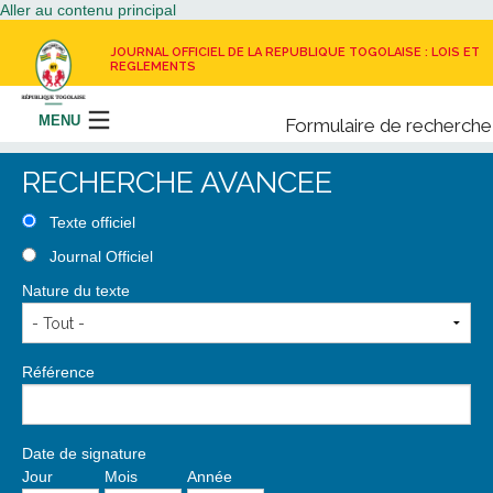
Aller au contenu principal
JOURNAL OFFICIEL DE LA REPUBLIQUE TOGOLAISE : LOIS ET
REGLEMENTS
MENU
Formulaire de recherche
Rechercher
RECHERCHE AVANCEE
LE JOURNAL OFFICIEL
Texte officiel
Journal Officiel
RECEVOIR LE JOURNAL OFFICIEL
Nature du texte
NOUS CONTACTER
Référence
Date de signature
Jour
Mois
Année