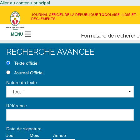
Aller au contenu principal
JOURNAL OFFICIEL DE LA REPUBLIQUE TOGOLAISE : LOIS ET
REGLEMENTS
MENU
Formulaire de recherche
Rechercher
RECHERCHE AVANCEE
LE JOURNAL OFFICIEL
Texte officiel
Journal Officiel
RECEVOIR LE JOURNAL OFFICIEL
Nature du texte
NOUS CONTACTER
Référence
Date de signature
Jour
Mois
Année