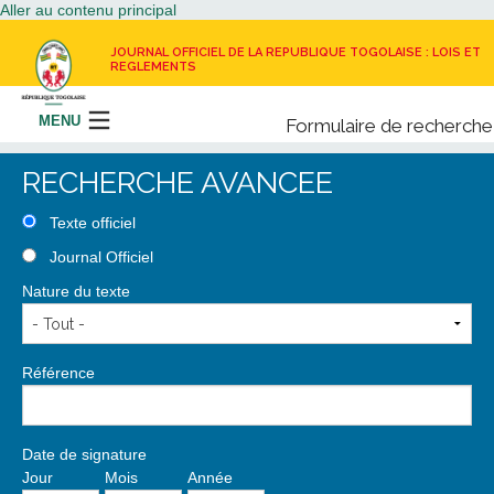
Aller au contenu principal
JOURNAL OFFICIEL DE LA REPUBLIQUE TOGOLAISE : LOIS ET
REGLEMENTS
MENU
Formulaire de recherche
Rechercher
RECHERCHE AVANCEE
LE JOURNAL OFFICIEL
Texte officiel
Journal Officiel
RECEVOIR LE JOURNAL OFFICIEL
Nature du texte
NOUS CONTACTER
Référence
Date de signature
Jour
Mois
Année