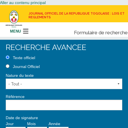
Aller au contenu principal
JOURNAL OFFICIEL DE LA REPUBLIQUE TOGOLAISE : LOIS ET
REGLEMENTS
MENU
Formulaire de recherche
Rechercher
RECHERCHE AVANCEE
LE JOURNAL OFFICIEL
Texte officiel
Journal Officiel
RECEVOIR LE JOURNAL OFFICIEL
Nature du texte
NOUS CONTACTER
Référence
Date de signature
Jour
Mois
Année