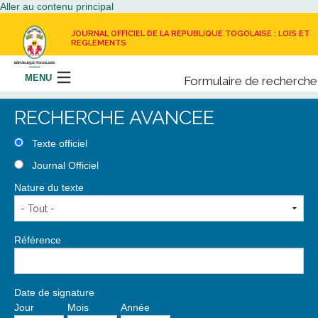
Aller au contenu principal
JOURNAL OFFICIEL DE LA REPUBLIQUE TOGOLAISE : LOIS ET
REGLEMENTS
MENU
Formulaire de recherche
Rechercher
RECHERCHE AVANCEE
LE JOURNAL OFFICIEL
Texte officiel
Journal Officiel
RECEVOIR LE JOURNAL OFFICIEL
Nature du texte
NOUS CONTACTER
Référence
Date de signature
Jour
Mois
Année