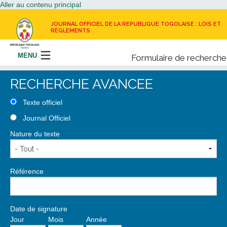
Aller au contenu principal
JOURNAL OFFICIEL DE LA REPUBLIQUE TOGOLAISE : LOIS ET
REGLEMENTS
MENU
Formulaire de recherche
Rechercher
RECHERCHE AVANCEE
LE JOURNAL OFFICIEL
Texte officiel
Journal Officiel
RECEVOIR LE JOURNAL OFFICIEL
Nature du texte
NOUS CONTACTER
Référence
Date de signature
Jour
Mois
Année