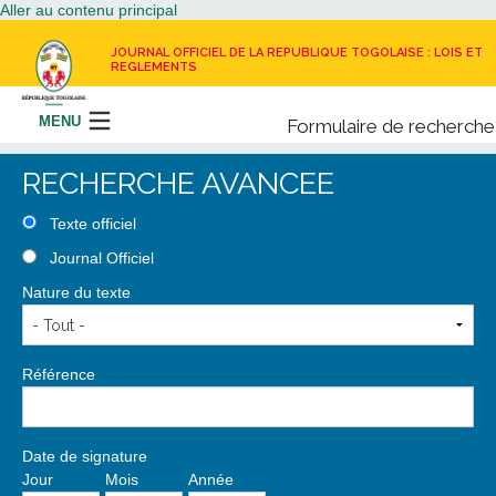
Aller au contenu principal
JOURNAL OFFICIEL DE LA REPUBLIQUE TOGOLAISE : LOIS ET
REGLEMENTS
MENU
Formulaire de recherche
Rechercher
RECHERCHE AVANCEE
LE JOURNAL OFFICIEL
Texte officiel
Journal Officiel
RECEVOIR LE JOURNAL OFFICIEL
Nature du texte
NOUS CONTACTER
Référence
Date de signature
Jour
Mois
Année