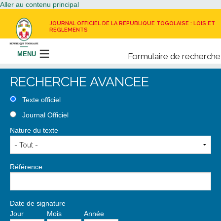
Aller au contenu principal
JOURNAL OFFICIEL DE LA REPUBLIQUE TOGOLAISE : LOIS ET
REGLEMENTS
MENU
Formulaire de recherche
Rechercher
RECHERCHE AVANCEE
LE JOURNAL OFFICIEL
Texte officiel
Journal Officiel
RECEVOIR LE JOURNAL OFFICIEL
Nature du texte
NOUS CONTACTER
Référence
Date de signature
Jour
Mois
Année