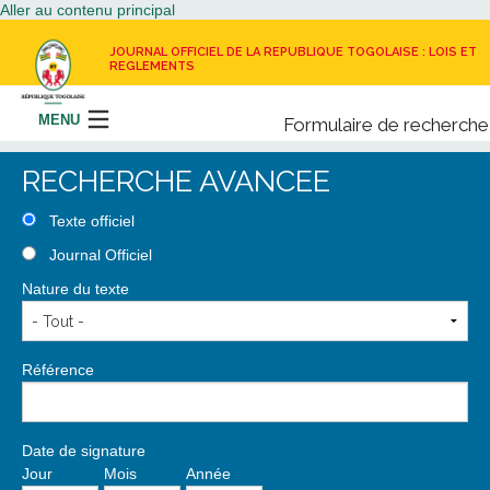
Aller au contenu principal
JOURNAL OFFICIEL DE LA REPUBLIQUE TOGOLAISE : LOIS ET
REGLEMENTS
MENU
Formulaire de recherche
Rechercher
RECHERCHE AVANCEE
LE JOURNAL OFFICIEL
Texte officiel
Journal Officiel
RECEVOIR LE JOURNAL OFFICIEL
Nature du texte
NOUS CONTACTER
Référence
Date de signature
Jour
Mois
Année