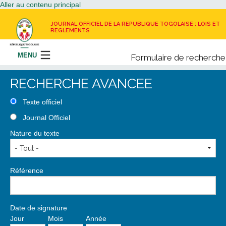
Aller au contenu principal
JOURNAL OFFICIEL DE LA REPUBLIQUE TOGOLAISE : LOIS ET
REGLEMENTS
MENU
Formulaire de recherche
Rechercher
RECHERCHE AVANCEE
LE JOURNAL OFFICIEL
Texte officiel
Journal Officiel
RECEVOIR LE JOURNAL OFFICIEL
Nature du texte
NOUS CONTACTER
Référence
Date de signature
Jour
Mois
Année