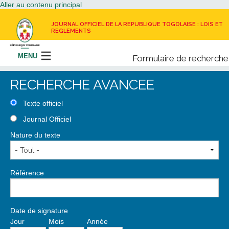
Aller au contenu principal
JOURNAL OFFICIEL DE LA REPUBLIQUE TOGOLAISE : LOIS ET
REGLEMENTS
MENU
Formulaire de recherche
Rechercher
RECHERCHE AVANCEE
LE JOURNAL OFFICIEL
Texte officiel
Journal Officiel
RECEVOIR LE JOURNAL OFFICIEL
Nature du texte
NOUS CONTACTER
Référence
Date de signature
Jour
Mois
Année