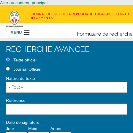
Aller au contenu principal
JOURNAL OFFICIEL DE LA REPUBLIQUE TOGOLAISE : LOIS ET
REGLEMENTS
MENU
Formulaire de recherche
Rechercher
RECHERCHE AVANCEE
LE JOURNAL OFFICIEL
Texte officiel
Journal Officiel
RECEVOIR LE JOURNAL OFFICIEL
Nature du texte
NOUS CONTACTER
Référence
Date de signature
Jour
Mois
Année