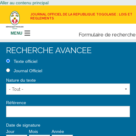
Aller au contenu principal
JOURNAL OFFICIEL DE LA REPUBLIQUE TOGOLAISE : LOIS ET
REGLEMENTS
MENU
Formulaire de recherche
Rechercher
RECHERCHE AVANCEE
LE JOURNAL OFFICIEL
Texte officiel
Journal Officiel
RECEVOIR LE JOURNAL OFFICIEL
Nature du texte
NOUS CONTACTER
Référence
Date de signature
Jour
Mois
Année