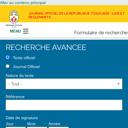
Aller au contenu principal
JOURNAL OFFICIEL DE LA REPUBLIQUE TOGOLAISE : LOIS ET
REGLEMENTS
MENU
Formulaire de recherche
Rechercher
RECHERCHE AVANCEE
LE JOURNAL OFFICIEL
Texte officiel
Journal Officiel
RECEVOIR LE JOURNAL OFFICIEL
Nature du texte
NOUS CONTACTER
Référence
Date de signature
Jour
Mois
Année