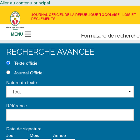
Aller au contenu principal
JOURNAL OFFICIEL DE LA REPUBLIQUE TOGOLAISE : LOIS ET
REGLEMENTS
MENU
Formulaire de recherche
Rechercher
RECHERCHE AVANCEE
LE JOURNAL OFFICIEL
Texte officiel
Journal Officiel
RECEVOIR LE JOURNAL OFFICIEL
Nature du texte
NOUS CONTACTER
Référence
Date de signature
Jour
Mois
Année