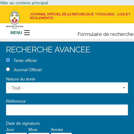
Aller au contenu principal
JOURNAL OFFICIEL DE LA REPUBLIQUE TOGOLAISE : LOIS ET
REGLEMENTS
MENU
Formulaire de recherche
Rechercher
RECHERCHE AVANCEE
LE JOURNAL OFFICIEL
Texte officiel
Journal Officiel
RECEVOIR LE JOURNAL OFFICIEL
Nature du texte
NOUS CONTACTER
Référence
Date de signature
Jour
Mois
Année