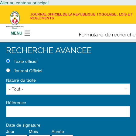
Aller au contenu principal
JOURNAL OFFICIEL DE LA REPUBLIQUE TOGOLAISE : LOIS ET
REGLEMENTS
MENU
Formulaire de recherche
Rechercher
RECHERCHE AVANCEE
LE JOURNAL OFFICIEL
Texte officiel
Journal Officiel
RECEVOIR LE JOURNAL OFFICIEL
Nature du texte
NOUS CONTACTER
Référence
Date de signature
Jour
Mois
Année