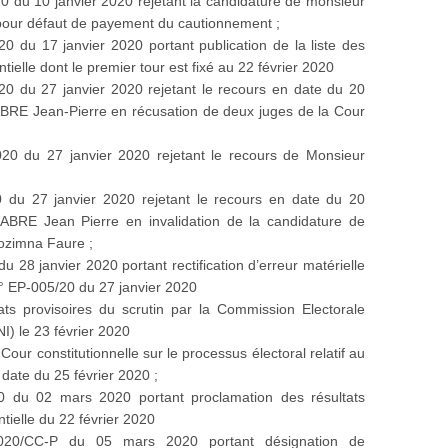
0 du 10 janvier 2020 rejetant la candidature de monsieur
r défaut de payement du cautionnement ;
0 du 17 janvier 2020 portant publication de la liste des
ntielle dont le premier tour est fixé au 22 février 2020
20 du 27 janvier 2020 rejetant le recours en date du 20
BRE Jean-Pierre en récusation de deux juges de la Cour
020 du 27 janvier 2020 rejetant le recours de Monsieur
0 du 27 janvier 2020 rejetant le recours en date du 20
ABRE Jean Pierre en invalidation de la candidature de
zimna Faure ;
u 28 janvier 2020 portant rectification d’erreur matérielle
° EP-005/20 du 27 janvier 2020
tats provisoires du scrutin par la Commission Electorale
) le 23 février 2020
Cour constitutionnelle sur le processus électoral relatif au
 date du 25 février 2020 ;
0 du 02 mars 2020 portant proclamation des résultats
entielle du 22 février 2020
2020/CC-P du 05 mars 2020 portant désignation de