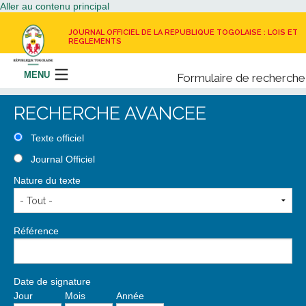
Aller au contenu principal
JOURNAL OFFICIEL DE LA REPUBLIQUE TOGOLAISE : LOIS ET
REGLEMENTS
MENU
Formulaire de recherche
Rechercher
RECHERCHE AVANCEE
LE JOURNAL OFFICIEL
Texte officiel
Journal Officiel
RECEVOIR LE JOURNAL OFFICIEL
Nature du texte
NOUS CONTACTER
Référence
Date de signature
Jour
Mois
Année