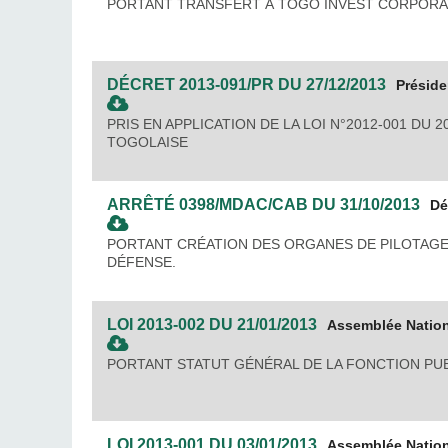
PORTANT TRANSFERT À TOGO INVEST CORPORATI
DÉCRET
2013-091/PR
DU
27/12/2013
Présid
PRIS EN APPLICATION DE LA LOI N°2012-001 DU
TOGOLAISE
ARRÊTÉ
0398/MDAC/CAB
DU
31/10/2013
Dé
PORTANT CRÉATION DES ORGANES DE PILOTAGE, 
DÉFENSE.
LOI
2013-002
DU
21/01/2013
Assemblée Natio
PORTANT STATUT GÉNÉRAL DE LA FONCTION PU
LOI
2013-001
DU
03/01/2013
Assemblée Natio