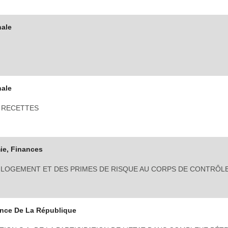
nale
nale
S RECETTES
e, Finances
 LOGEMENT ET DES PRIMES DE RISQUE AU CORPS DE CONTRÔL
ence De La République